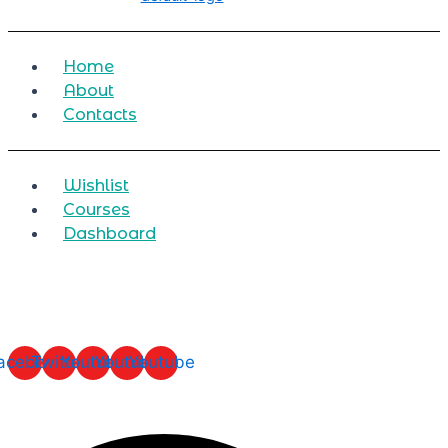
Home
About
Contacts
Wishlist
Courses
Dashboard
acebook
Twitter
Youtube
Youtube
Youtube