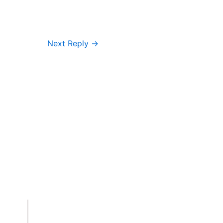
Next Reply
→
Important Links
Accounts
Terms & Conditions
Wishlist