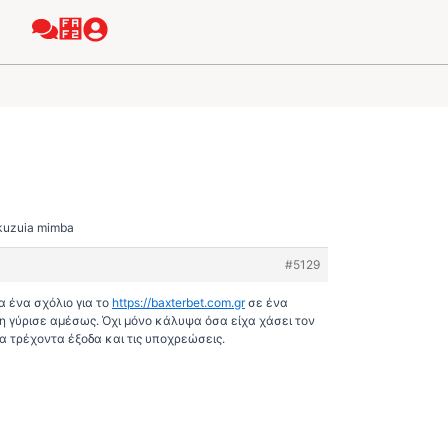
l kuzuia mimba
#5129
α ένα σχόλιο για το
https://baxterbet.com.gr
σε ένα
χη γύρισε αμέσως. Όχι μόνο κάλυψα όσα είχα χάσει τον
α τρέχοντα έξοδα και τις υποχρεώσεις.