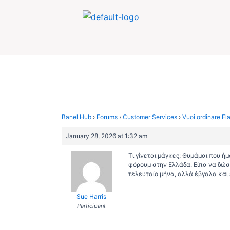
Skip
Post
to
navigation
content
Banel Hub
›
Forums
›
Customer Services
›
Vuoi ordinare Fl
January 28, 2026 at 1:32 am
Τι γίνεται μάγκες; Θυμάμαι που ή
φόρουμ στην Ελλάδα. Είπα να δώσω
τελευταίο μήνα, αλλά έβγαλα και 
Sue Harris
Participant